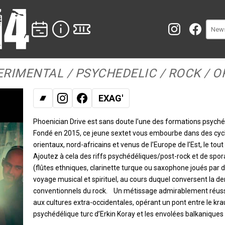
ERIMENTAL / PSYCHEDELIC / ROCK / 
EXAG'
Bandcamp
Instagram
Facebook
Phoenician Drive est sans doute l’une des formations psyché
Fondé en 2015, ce jeune sextet vous embourbe dans des cycles
orientaux, nord-africains et venus de l’Europe de l’Est, le to
Ajoutez à cela des riffs psychédéliques/post-rock et de spo
(flûtes ethniques, clarinette turque ou saxophone joués par 
voyage musical et spirituel, au cours duquel conversent la der
conventionnels du rock. Un métissage admirablement réussi
aux cultures extra-occidentales, opérant un pont entre le krau
psychédélique turc d’Erkin Koray et les envolées balkaniques 